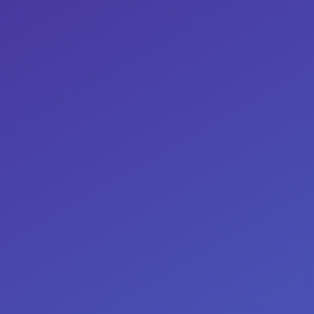
Andreas Thurnheer-
Meier
Konzeption und Beratung
Kontakt
iresults
Angebot
Kunden
Über uns
Einblicke